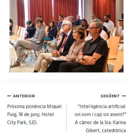
Navegació
ANTERIOR
SEGÜENT
Pròxima ponència Miquel
“Intel·ligència artificial:
d'entrades
Puig, 18 de juny, Hotel
on som i cap on anem?”
City Park, SJD.
A càrrec de la Sra. Karina
Gibert, catedràtica