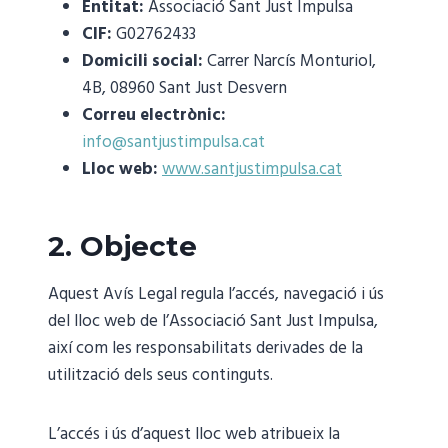
Entitat:
Associació Sant Just Impulsa
CIF:
G02762433
Domicili social:
Carrer Narcís Monturiol,
4B, 08960 Sant Just Desvern
Correu electrònic:
info@santjustimpulsa.cat
Lloc web:
www.santjustimpulsa.cat
2. Objecte
Aquest Avís Legal regula l’accés, navegació i ús
del lloc web de l’Associació Sant Just Impulsa,
així com les responsabilitats derivades de la
utilització dels seus continguts.
L’accés i ús d’aquest lloc web atribueix la