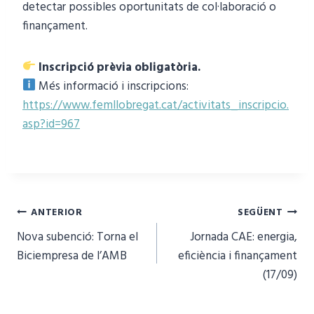
detectar possibles oportunitats de col·laboració o
finançament.
Inscripció prèvia obligatòria.
Més informació i inscripcions:
https://www.femllobregat.cat/activitats_inscripcio.
asp?id=967
Navegació
ANTERIOR
SEGÜENT
Nova subenció: Torna el
Jornada CAE: energia,
d'entrades
Biciempresa de l’AMB
eficiència i finançament
(17/09)