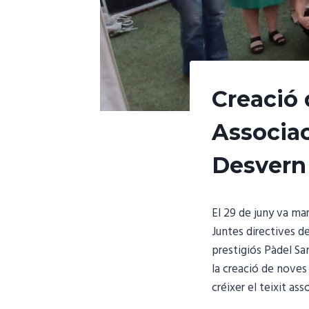
Creació 
Associac
Desvern
El 29 de juny va mar
Juntes directives 
prestigiós Pàdel San
la creació de noves 
créixer el teixit ass