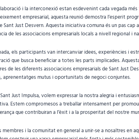
·laboració i la interconexió estan esdevenint cada vegada més v
reixement empresarial, aquesta reunió demostra l’esperit progre
e Sant Just Desvern. Aquesta iniciativa comuna és un pas cap a
uència de les associacions empresarials locals a nivell regional i n
da, els participants van intercanviar idees, experiències i est
ració que busca beneficiar a totes les parts implicades. Aquest
s de les diferents associacions empresarials de Sant Just Des
, aprenentatges mutus i oportunitats de negoci conjuntes.
 Sant Just Impulsa, volem expressar la nostra alegria i entusia
orativa. Estem compromesos a treballar intensament per promo
erança que contribuiran a l’èxit i a la prosperitat del nostre mun
 membres i la comunitat en general a unir-se a nosaltres en a