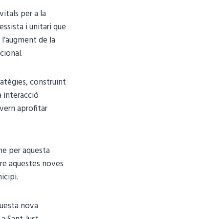
itals per a la
ssista i unitari que
 l’augment de la
acional.
ratègies, construint
a interacció
vern aprofitar
sme per aquesta
ure aquestes noves
icipi.
questa nova