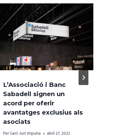
L’Associació i Banc
Transf
Sabadell signen un
23 com
acord per oferir
metrop
avantatges exclusius als
Diagona
asociats
Llobre
Per
Sant Just Impulsa
abril 27, 2023
Per
Sant Jus