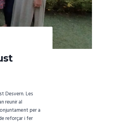
ust
ust Desvern. Les
 reunir al
 conjuntament per a
e reforçar i fer