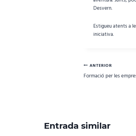
aventura. Junts, po
Desvern.
Estigueu atents a l
iniciativa.
Navegació
ANTERIOR
Formació per les empre
d'entrades
Entrada similar