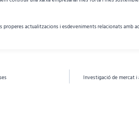
dem construir una xarxa empresarial més forta i més sostenible 
es properes actualitzacions i esdeveniments relacionats amb 
ses
Investigació de mercat i