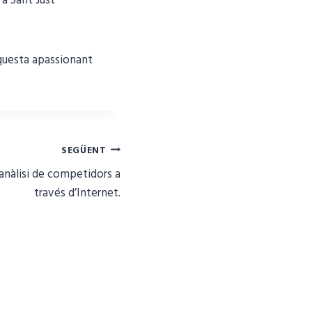
a Sant Just
aquesta apassionant
SEGÜENT
 anàlisi de competidors a
través d’Internet.