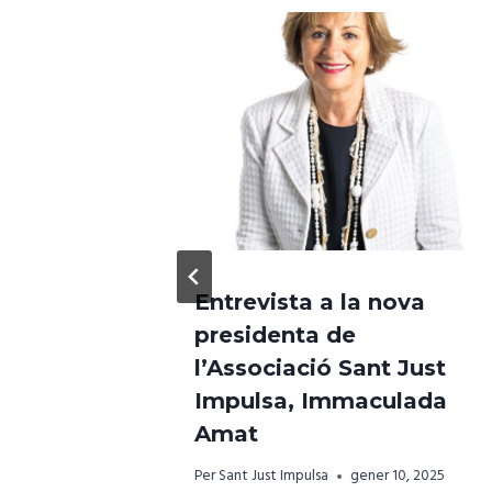
Entrevista a la nova
utur del
presidenta de
l’Associació Sant Just
Impulsa, Immaculada
6
Amat
Per
Sant Just Impulsa
gener 10, 2025