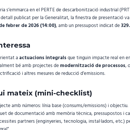
a s’emmarca en el PERTE de descarbonització industrial (PRTR)
 detall publicat per la Generalitat, la finestra de presentació v
de febrer de 2026 (14:00)
, amb un pressupost indicat de
329
interessa
rientat a
actuacions integrals
que tinguin impacte real en emi
ialment bé amb projectes de
modernització de processos
, 
ctrificació i altres mesures de reducció d’emissions.
i mateix (mini-checklist)
ojecte amb números: línia base (consums/emissions) i objectiu.
uet de documentació amb memòria tècnica, pressupostos i cal
cessites partners (enginyeries, tecnologia, instal·ladors, etc.) pe
ral”.