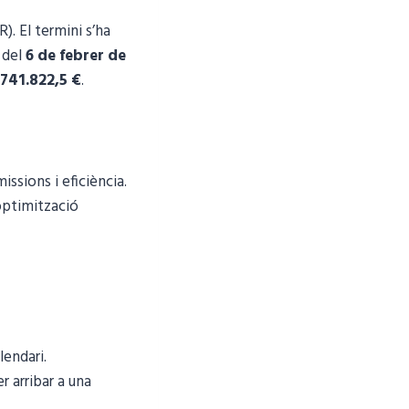
. El termini s’ha
a del
6 de febrer de
.741.822,5 €
.
ssions i eficiència.
optimització
endari.
r arribar a una