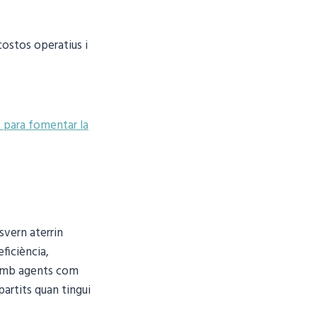
costos operatius i
s para fomentar la
vern aterrin
ficiència,
 amb agents com
rtits quan tingui