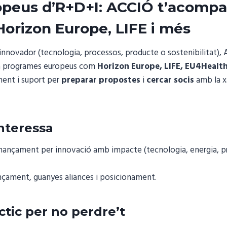
opeus d’R+D+I: ACCIÓ t’acompa
 Horizon Europe, LIFE i més
 innovador (tecnologia, processos, producte o sostenibilitat),
 a programes europeus com
Horizon Europe, LIFE, EU4Health
ment i suport per
preparar propostes
i
cercar socis
amb la x
interessa
inançament per innovació amb impacte (tecnologia, energia, pr
nçament, guanyes aliances i posicionament.
ctic per no perdre’t