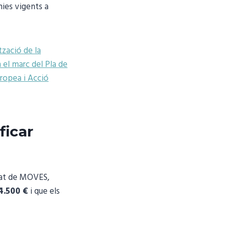
ínies vigents a
tzació de la
 el marc del Pla de
uropea i Acció
ficar
at de MOVES,
 4.500 €
i que els