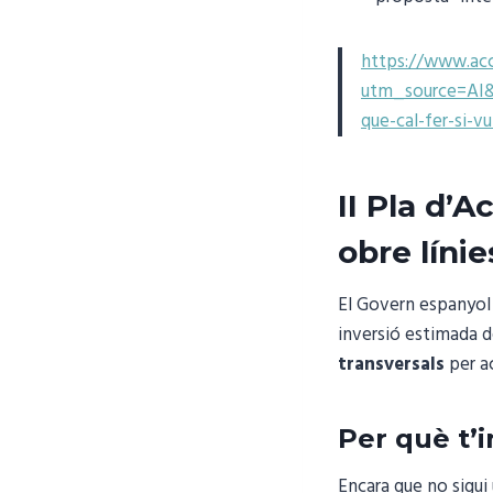
https://www.acc
utm_source=AI
que-cal-fer-si-v
II Pla d’
obre línie
El Govern espanyol
inversió estimada 
transversals
per ac
Per què t’
Encara que no sigui