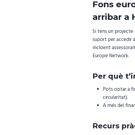
Fons eur
arribar a
Si tens un projecte
suport per accedir
incloent assessora
Europe Network.
Per què t’
Pots optar a f
circularitat).
A més del fina
Recurs prà