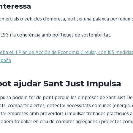
interessa
comercials o vehicles d’empresa, pot ser una palanca per reduir 
t ESG i la coherència amb polítiques de sostenibilitat.
eba el II Plan de Acción de Economía Circular, con 105 medida
España
pot ajudar Sant Just Impulsa
mpulsa podem fer de pont perquè les empreses de Sant Just Des
ts: compartir alertes, detectar necessitats comunes (energia, e
nectar empreses amb proveïdors i impulsar trobades pràctiques
dem treballar en clau de compres agregades i projectes compa