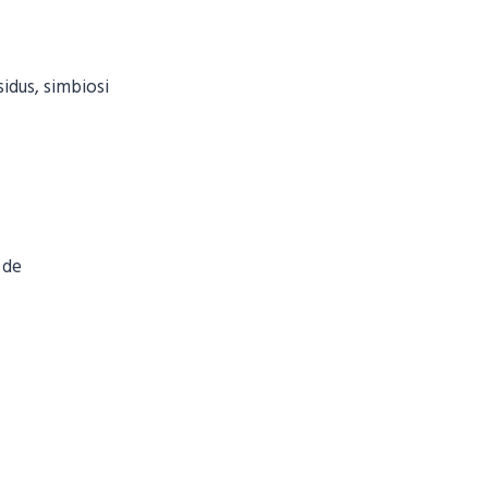
sidus, simbiosi
 de