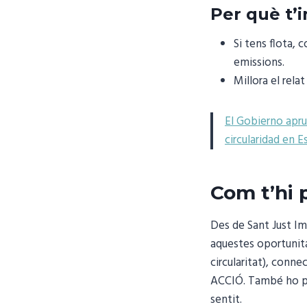
Per què t’
Si tens flota, 
emissions.
Millora el rela
El Gobierno apru
circularidad en 
Com t’hi 
Des de Sant Just I
aquestes oportunita
circularitat), con
ACCIÓ. També ho po
sentit.