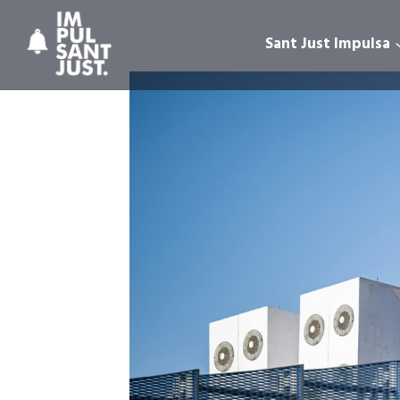
Vés
al
Sant Just Impulsa
contingut