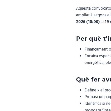
Aquesta convocatòri
ampliat i, segons el
2026 (10:00)
al
19 
Per què t’
Finançament o
Encaixa espec
energètica, ele
Què fer avu
Defineix el pr
Prepara un paq
Identifica si ne
proposta “integ