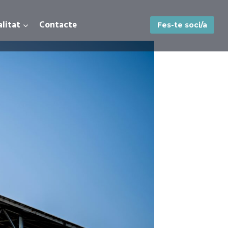
litat
Contacte
Fes-te soci/a