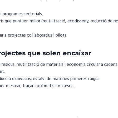
i programes sectorials,
teris que puntuen millor (reutilització, ecodisseny, reducció de re
r a projectes col·laboratius i pilots.
rojectes que solen encaixar
 residus, reutilització de materials i economia circular a cadena
nt.
ucció d’envasos, estalvi de matèries primeres i aigua.
per mesurar, traçar i optimitzar recursos.