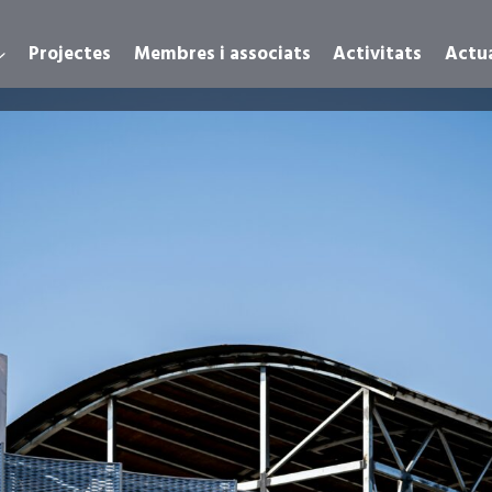
Projectes
Membres i associats
Activitats
Actua