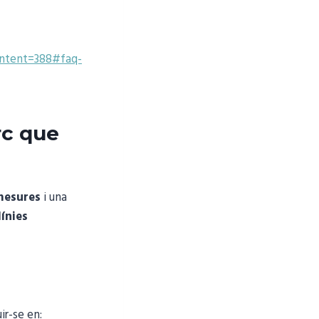
tent=388#faq-
rc que
mesures
i una
línies
ir-se en: