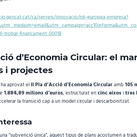
io.gencat.cat/ca/serveis/innovacio/rdi-europea-empresa?
&utm_medium=email&utm_campaign=acc10informa&utm_con
ull-trobar-financament-00018
Acció d’Economia Circular: el ma
s i projectes
 ha aprovat el
II Pla d’Acció d’Economia Circular
amb
105 
de
1.884,89 milions d’euros
, estructurat en
cinc eixos
i
tres 
celerar la transició cap a un model circular i descarbonitzat.
interessa
 una “subvenció única”, aquest tipus de plans acostumen a tradu