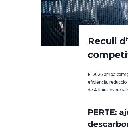
Recull d
competit
El 2026 arriba carre
eficiència, reducció
de 4 línies especial
PERTE: aj
descarbon