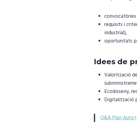
convocatòries 
requisits i cri
industrial),
oportunitats pe
Idees de p
Valorització de
subministrame
Ecodisseny, red
Digitalització 
Q&A Plan Auto+