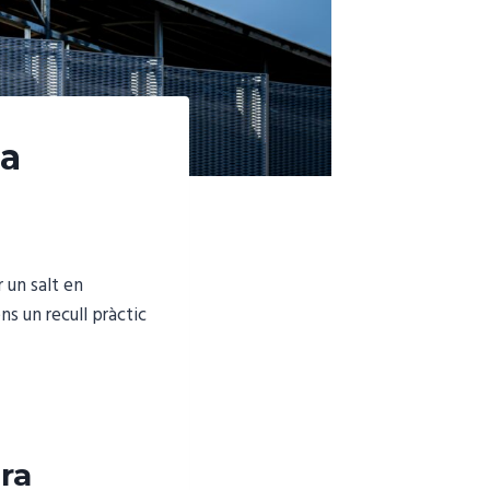
la
 un salt en
ns un recull pràctic
ra