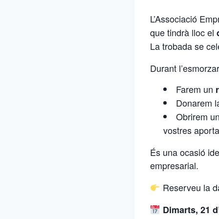
L’Associació Empr
que tindrà lloc el
La trobada se cel
Durant l’esmorzar
Farem un
Donarem l
Obrirem un
vostres aporta
És una ocasió idea
empresarial.
Reserveu la da
Dimarts, 21 d