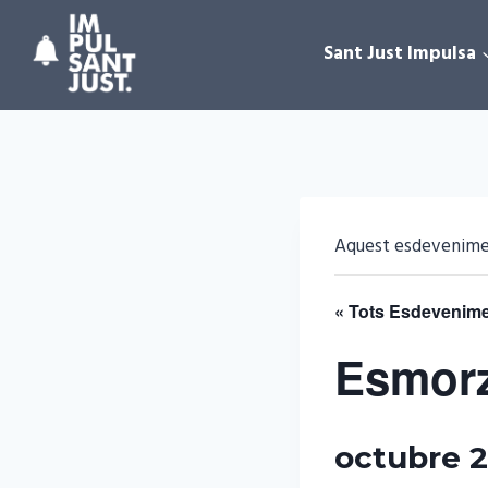
Vés
al
Sant Just Impulsa
contingut
Aquest esdevenimen
« Tots Esdevenim
Esmorz
octubre 2