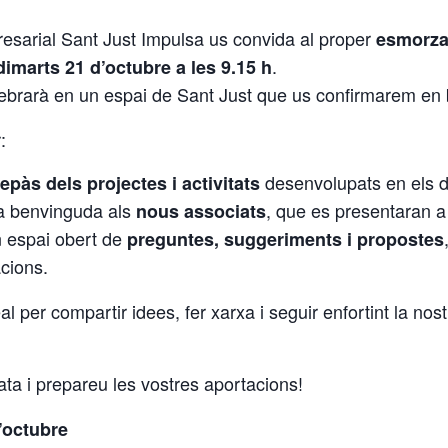
esarial Sant Just Impulsa us convida al proper
esmorza
.
dimarts 21 d’octubre a les 9.15 h
ebrarà en un espai de Sant Just que us confirmarem en 
:
desenvolupats en els d
repàs dels projectes i activitats
a benvinguda als
, que es presentaran a
nous associats
 espai obert de
preguntes, suggeriments i propostes
cions.
l per compartir idees, fer xarxa i seguir enfortint la nos
ta i prepareu les vostres aportacions!
’octubre