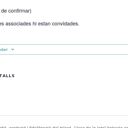
 de confirmar)
es associades hi estan convidades.
ndari
TALLS
tió, captació i fidelització del talent
Usos de la intel·ligència ar